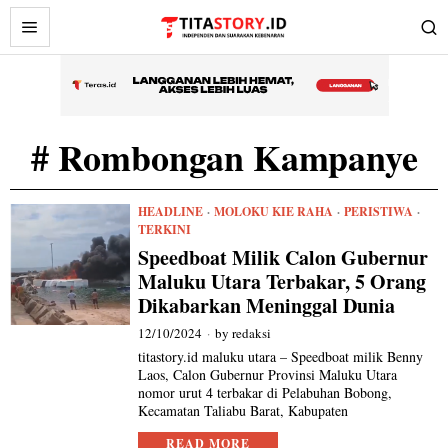
# Rombongan Kampanye
HEADLINE
·
MOLOKU KIE RAHA
·
PERISTIWA
·
TERKINI
Speedboat Milik Calon Gubernur
Maluku Utara Terbakar, 5 Orang
Dikabarkan Meninggal Dunia
12/10/2024
by
redaksi
titastory.id maluku utara – Speedboat milik Benny
Laos, Calon Gubernur Provinsi Maluku Utara
nomor urut 4 terbakar di Pelabuhan Bobong,
Kecamatan Taliabu Barat, Kabupaten
READ MORE