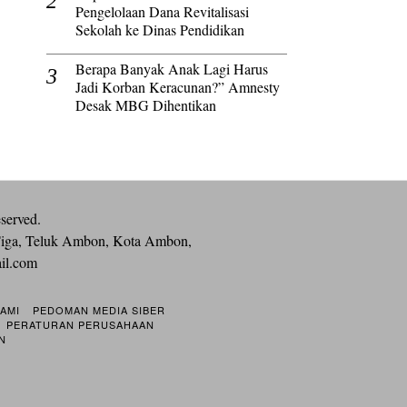
Pengelolaan Dana Revitalisasi
Sekolah ke Dinas Pendidikan
Berapa Banyak Anak Lagi Harus
Jadi Korban Keracunan?” Amnesty
Desak MBG Dihentikan
eserved.
iga, Teluk Ambon, Kota Ambon,
ail.com
KAMI
PEDOMAN MEDIA SIBER
PERATURAN PERUSAHAAN
N