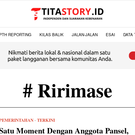
PTH REPORTING
KILAS BALIK
JALAN-JALAN
ESAI
DATA 
# Ririmase
PEMERINTAHAN
·
TERKINI
Satu Moment Dengan Anggota Pansel,