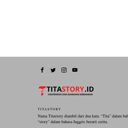
TITASTORY
Nama Titastory diambil dari dua kata: “Tita” dalam ba
“story” dalam bahasa Inggris berarti cerita.