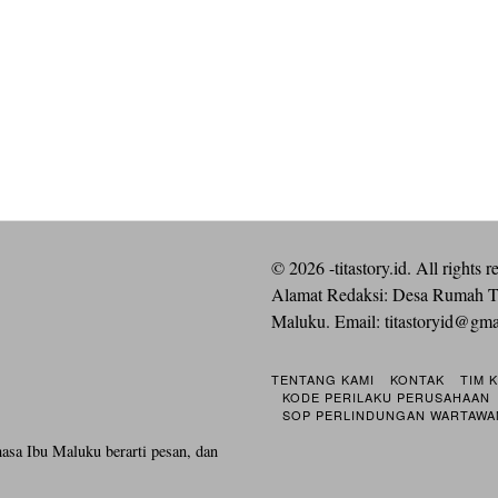
©
2026
-titastory.id. All rights r
Alamat Redaksi: Desa Rumah T
Maluku. Email:
titastoryid@gm
TENTANG KAMI
KONTAK
TIM 
KODE PERILAKU PERUSAHAAN
SOP PERLINDUNGAN WARTAWA
hasa Ibu Maluku berarti pesan, dan