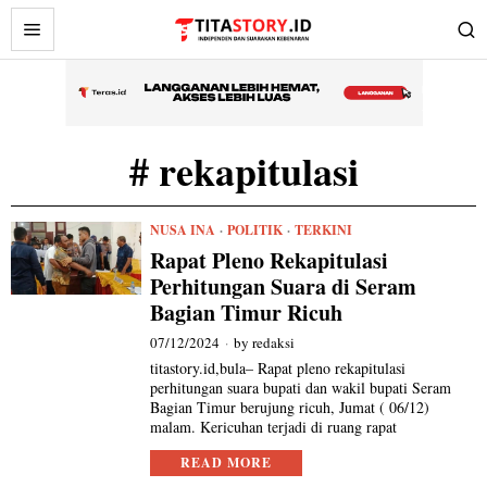
# rekapitulasi
NUSA INA
·
POLITIK
·
TERKINI
Rapat Pleno Rekapitulasi
Perhitungan Suara di Seram
Bagian Timur Ricuh
07/12/2024
by
redaksi
titastory.id,bula– Rapat pleno rekapitulasi
perhitungan suara bupati dan wakil bupati Seram
Bagian Timur berujung ricuh, Jumat ( 06/12)
malam. Kericuhan terjadi di ruang rapat
READ MORE