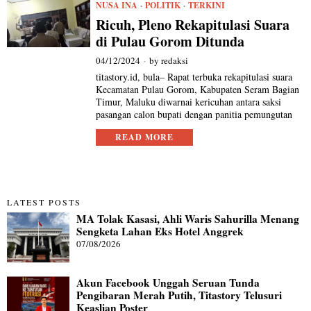
NUSA INA
·
POLITIK
·
TERKINI
Ricuh, Pleno Rekapitulasi Suara
di Pulau Gorom Ditunda
04/12/2024
by
redaksi
titastory.id, bula– Rapat terbuka rekapitulasi suara
Kecamatan Pulau Gorom, Kabupaten Seram Bagian
Timur, Maluku diwarnai kericuhan antara saksi
pasangan calon bupati dengan panitia pemungutan
READ MORE
LATEST POSTS
MA Tolak Kasasi, Ahli Waris Sahurilla Menang
Sengketa Lahan Eks Hotel Anggrek
07/08/2026
Akun Facebook Unggah Seruan Tunda
Pengibaran Merah Putih, Titastory Telusuri
Keaslian Poster