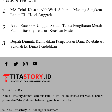
POS-POS TERBARU
MA Tolak Kasasi, Ahli Waris Sahurilla Menang Sengketa
Lahan Eks Hotel Anggrek
Akun Facebook Unggah Seruan Tunda Pengibaran Merah
Putih, Titastory Telusuri Keaslian Poster
Bupati Diminta Kembalikan Pengelolaan Dana Revitalisasi
Sekolah ke Dinas Pendidikan
TITASTORY
Nama Titastory diambil dari dua kata: “Tita” dalam bahasa Ibu Maluku berarti
pesan, dan “story” dalam bahasa Inggris berarti cerita.
©
2026
-titastory.id. All rights reserved.