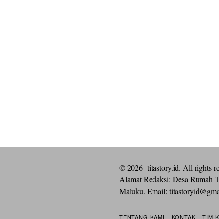
©
2026
-titastory.id. All rights r
Alamat Redaksi: Desa Rumah T
Maluku. Email:
titastoryid@gm
TENTANG KAMI
KONTAK
TIM 