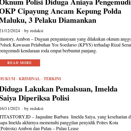
Oknum Polisi Diduga Aniaya Pengemudi
OKP Cipayung Ancam Kepung Polda
Maluku, 3 Pelaku Diamankan
21/12/2024
by
redaksi
titastory, Ambon – Dugaan penganiayaan yang dilakukan oknum angg
Polsek Kawasan Pelabuhan Yos Soedarso (KPYS) terhadap Rizal Sera
pengemudi kendaraan roda empat berbuntut panjang.
READ MORE
HUKUM
·
KRIMINAL
·
TERKINI
Diduga Lakukan Pemalsuan, Imelda
Saiya Diperiksa Polisi
16/11/2021
by
redaksi
TITASTORY.ID – Jaqualine Barbara Imelda Saiya, yang keseharian d
sapa Imelda akhirnya memenuhi panggilan penyidik Polres Kota
(Polresta) Ambon dan Pulau – Pulau Lease