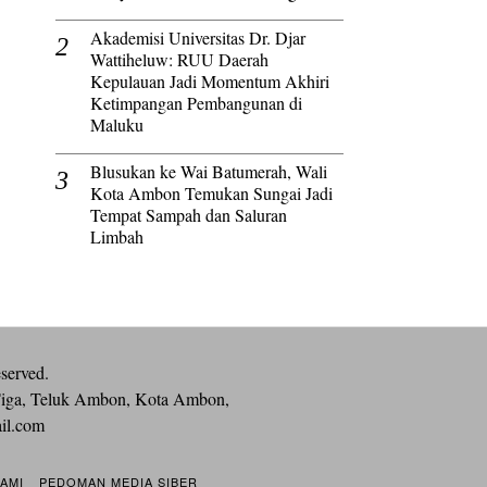
Akademisi Universitas Dr. Djar
Wattiheluw: RUU Daerah
Kepulauan Jadi Momentum Akhiri
Ketimpangan Pembangunan di
Maluku
Blusukan ke Wai Batumerah, Wali
Kota Ambon Temukan Sungai Jadi
Tempat Sampah dan Saluran
Limbah
eserved.
iga, Teluk Ambon, Kota Ambon,
ail.com
KAMI
PEDOMAN MEDIA SIBER