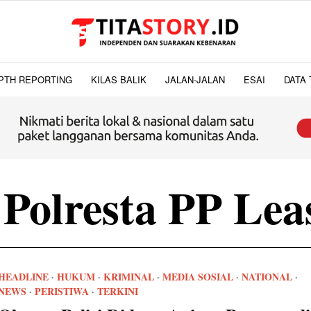
PTH REPORTING
KILAS BALIK
JALAN-JALAN
ESAI
DATA 
 Polresta PP Lea
HEADLINE
·
HUKUM
·
KRIMINAL
·
MEDIA SOSIAL
·
NATIONAL
·
NEWS
·
PERISTIWA
·
TERKINI