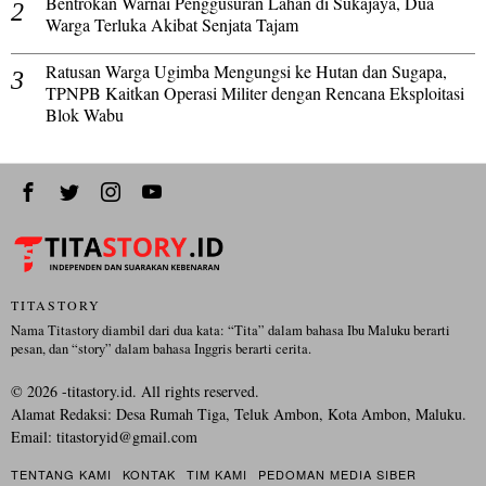
Bentrokan Warnai Penggusuran Lahan di Sukajaya, Dua
Warga Terluka Akibat Senjata Tajam
Ratusan Warga Ugimba Mengungsi ke Hutan dan Sugapa,
TPNPB Kaitkan Operasi Militer dengan Rencana Eksploitasi
Blok Wabu
TITASTORY
Nama Titastory diambil dari dua kata: “Tita” dalam bahasa Ibu Maluku berarti
pesan, dan “story” dalam bahasa Inggris berarti cerita.
©
2026
-titastory.id. All rights reserved.
Alamat Redaksi: Desa Rumah Tiga, Teluk Ambon, Kota Ambon, Maluku.
Email:
titastoryid@gmail.com
TENTANG KAMI
KONTAK
TIM KAMI
PEDOMAN MEDIA SIBER