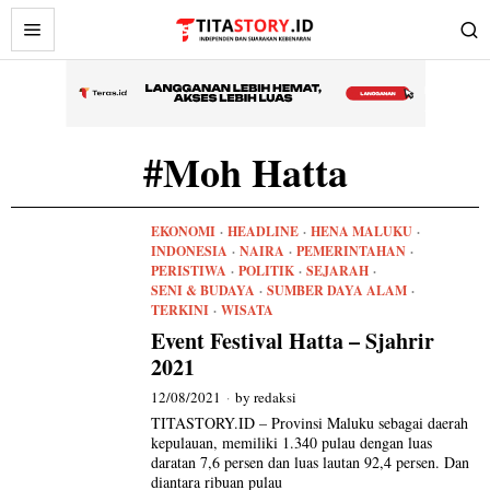
#Moh Hatta
EKONOMI
·
HEADLINE
·
HENA MALUKU
·
INDONESIA
·
NAIRA
·
PEMERINTAHAN
·
PERISTIWA
·
POLITIK
·
SEJARAH
·
SENI & BUDAYA
·
SUMBER DAYA ALAM
·
TERKINI
·
WISATA
Event Festival Hatta – Sjahrir
2021
12/08/2021
by
redaksi
TITASTORY.ID – Provinsi Maluku sebagai daerah
kepulauan, memiliki 1.340 pulau dengan luas
daratan 7,6 persen dan luas lautan 92,4 persen. Dan
diantara ribuan pulau