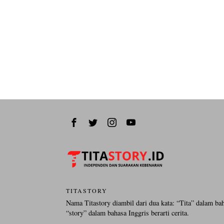
TITASTORY
Nama Titastory diambil dari dua kata: “Tita” dalam ba
“story” dalam bahasa Inggris berarti cerita.