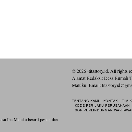
©
2026
-titastory.id. All rights r
Alamat Redaksi: Desa Rumah T
Maluku. Email:
titastoryid@gm
TENTANG KAMI
KONTAK
TIM 
KODE PERILAKU PERUSAHAAN
SOP PERLINDUNGAN WARTAWA
hasa Ibu Maluku berarti pesan, dan