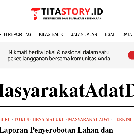
PTH REPORTING
KILAS BALIK
JALAN-JALAN
ESAI
DATA 
asyarakatAdat
BURU
·
FOKUS
·
HENA MALUKU
·
MASYARAKAT ADAT
·
TERKINI
Laporan Penyerobotan Lahan dan