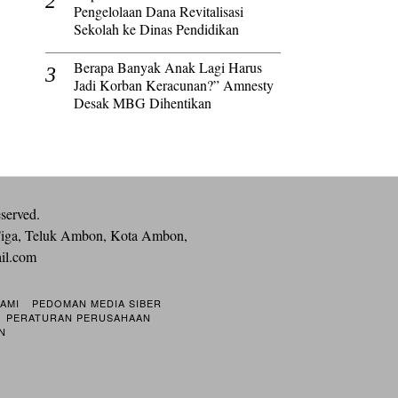
Pengelolaan Dana Revitalisasi
Sekolah ke Dinas Pendidikan
Berapa Banyak Anak Lagi Harus
Jadi Korban Keracunan?” Amnesty
Desak MBG Dihentikan
eserved.
iga, Teluk Ambon, Kota Ambon,
ail.com
KAMI
PEDOMAN MEDIA SIBER
PERATURAN PERUSAHAAN
N