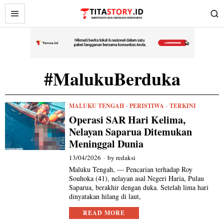
#MalukuBerduka
MALUKU TENGAH
·
PERISTIWA
·
TERKINI
Operasi SAR Hari Kelima,
Nelayan Saparua Ditemukan
Meninggal Dunia
13/04/2026
by
redaksi
Maluku Tengah, — Pencarian terhadap Roy
Souhoka (41), nelayan asal Negeri Haria, Pulau
Saparua, berakhir dengan duka. Setelah lima hari
dinyatakan hilang di laut,
READ MORE