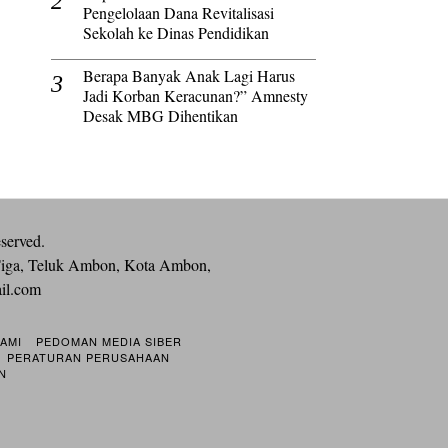
Pengelolaan Dana Revitalisasi
Sekolah ke Dinas Pendidikan
Berapa Banyak Anak Lagi Harus
Jadi Korban Keracunan?” Amnesty
Desak MBG Dihentikan
eserved.
iga, Teluk Ambon, Kota Ambon,
ail.com
KAMI
PEDOMAN MEDIA SIBER
PERATURAN PERUSAHAAN
N