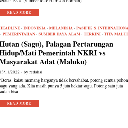
sekitar 1970. (Sumber foto: Harrison Forman)
READ MORE
HEADLINE
·
INDONESIA
·
MELANESIA
·
PASIFIK & INTERNATION
·
PEMERINTAHAN
·
SUMBER DAYA ALAM
·
TERKINI
·
TITA MALU
Hutan (Sagu), Palagan Pertarungan
Hidup/Mati Pemerintah NKRI vs
Masyarakat Adat (Maluku)
13/11/2022
by
redaksi
“Beras, kalau memang harganya tidak bersahabat, potong semua poho
sagu yang ada. Kita masih punya 5 juta hektar sagu. Potong satu juta
sudah bisa
READ MORE