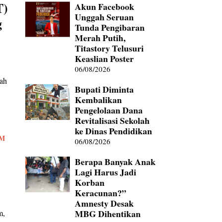
T)
Akun Facebook
Unggah Seruan
g
Tunda Pengibaran
Merah Putih,
Titastory Telusuri
Keaslian Poster
06/08/2026
yah
Bupati Diminta
Kembalikan
Pengelolaan Dana
Revitalisasi Sekolah
ke Dinas Pendidikan
AM
06/08/2026
Berapa Banyak Anak
Lagi Harus Jadi
Korban
Keracunan?”
Amnesty Desak
MBG Dihentikan
m,