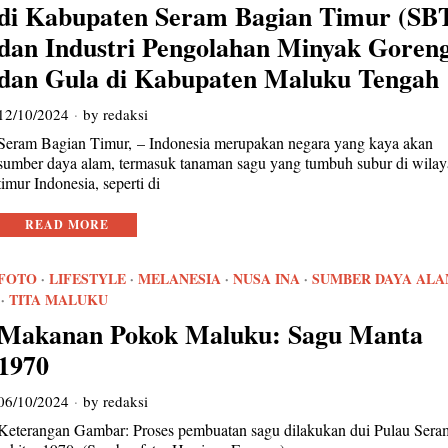
di Kabupaten Seram Bagian Timur (SB
dan Industri Pengolahan Minyak Goren
dan Gula di Kabupaten Maluku Tengah
12/10/2024
by
redaksi
Seram Bagian Timur, – Indonesia merupakan negara yang kaya akan
sumber daya alam, termasuk tanaman sagu yang tumbuh subur di wila
timur Indonesia, seperti di
READ MORE
FOTO
·
LIFESTYLE
·
MELANESIA
·
NUSA INA
·
SUMBER DAYA AL
·
TITA MALUKU
Makanan Pokok Maluku: Sagu Manta
1970
06/10/2024
by
redaksi
Keterangan Gambar: Proses pembuatan sagu dilakukan dui Pulau Sera