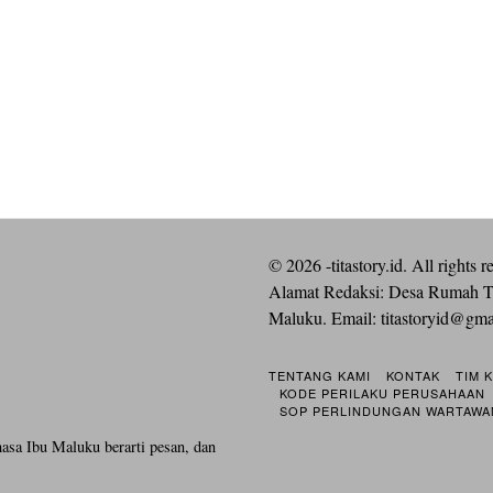
©
2026
-titastory.id. All rights r
Alamat Redaksi: Desa Rumah T
Maluku. Email:
titastoryid@gm
TENTANG KAMI
KONTAK
TIM 
KODE PERILAKU PERUSAHAAN
SOP PERLINDUNGAN WARTAWA
hasa Ibu Maluku berarti pesan, dan