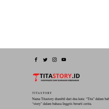
TITASTORY
Nama Titastory diambil dari dua kata: “Tita” dalam ba
“story” dalam bahasa Inggris berarti cerita.