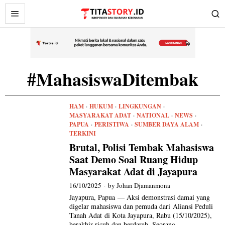
#MahasiswaDitembak
HAM
·
HUKUM
·
LINGKUNGAN
·
MASYARAKAT ADAT
·
NATIONAL
·
NEWS
·
PAPUA
·
PERISTIWA
·
SUMBER DAYA ALAM
·
TERKINI
Brutal, Polisi Tembak Mahasiswa
Saat Demo Soal Ruang Hidup
Masyarakat Adat di Jayapura
16/10/2025
by
Johan Djamanmona
Jayapura, Papua — Aksi demonstrasi damai yang
digelar mahasiswa dan pemuda dari Aliansi Peduli
Tanah Adat di Kota Jayapura, Rabu (15/10/2025),
berakhir ricuh dan berdarah. Seorang