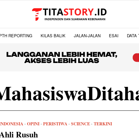
PTH REPORTING
KILAS BALIK
JALAN-JALAN
ESAI
DATA 
MahasiswaDitah
INDONESIA
·
OPINI
·
PERISTIWA
·
SCIENCE
·
TERKINI
Ahli Rusuh