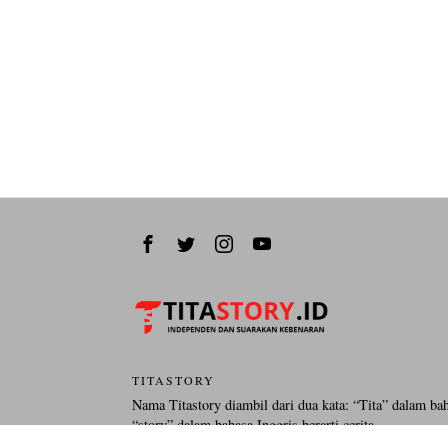
TITASTORY
Nama Titastory diambil dari dua kata: “Tita” dalam ba
“story” dalam bahasa Inggris berarti cerita.