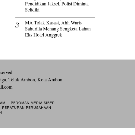
Pendidikan Jaksel, Polisi Diminta
Selidiki
MA Tolak Kasasi, Ahli Waris
Sahurilla Menang Sengketa Lahan
Eks Hotel Anggrek
eserved.
iga, Teluk Ambon, Kota Ambon,
ail.com
KAMI
PEDOMAN MEDIA SIBER
PERATURAN PERUSAHAAN
N