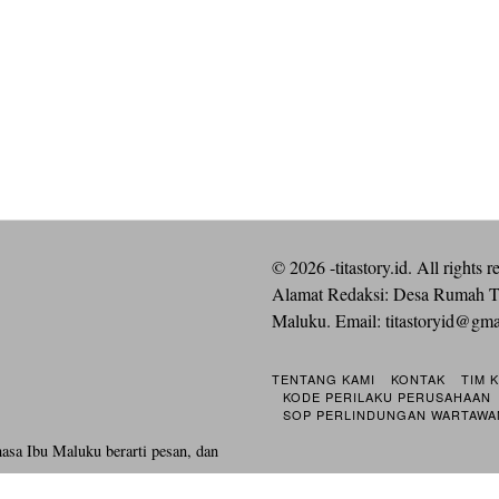
©
2026
-titastory.id. All rights r
Alamat Redaksi: Desa Rumah T
Maluku. Email:
titastoryid@gm
TENTANG KAMI
KONTAK
TIM 
KODE PERILAKU PERUSAHAAN
SOP PERLINDUNGAN WARTAWA
hasa Ibu Maluku berarti pesan, dan