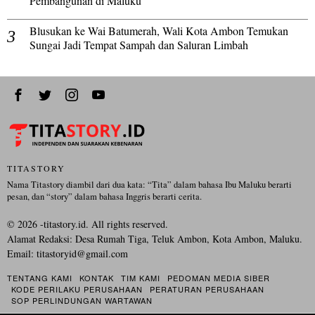
Pembangunan di Maluku
Blusukan ke Wai Batumerah, Wali Kota Ambon Temukan
Sungai Jadi Tempat Sampah dan Saluran Limbah
TITASTORY
Nama Titastory diambil dari dua kata: “Tita” dalam bahasa Ibu Maluku berarti
pesan, dan “story” dalam bahasa Inggris berarti cerita.
©
2026
-titastory.id. All rights reserved.
Alamat Redaksi: Desa Rumah Tiga, Teluk Ambon, Kota Ambon, Maluku.
Email:
titastoryid@gmail.com
TENTANG KAMI
KONTAK
TIM KAMI
PEDOMAN MEDIA SIBER
KODE PERILAKU PERUSAHAAN
PERATURAN PERUSAHAAN
SOP PERLINDUNGAN WARTAWAN