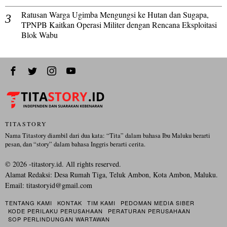
Ratusan Warga Ugimba Mengungsi ke Hutan dan Sugapa,
TPNPB Kaitkan Operasi Militer dengan Rencana Eksploitasi
Blok Wabu
TITASTORY
Nama Titastory diambil dari dua kata: “Tita” dalam bahasa Ibu Maluku berarti
pesan, dan “story” dalam bahasa Inggris berarti cerita.
©
2026
-titastory.id. All rights reserved.
Alamat Redaksi: Desa Rumah Tiga, Teluk Ambon, Kota Ambon, Maluku.
Email:
titastoryid@gmail.com
TENTANG KAMI
KONTAK
TIM KAMI
PEDOMAN MEDIA SIBER
KODE PERILAKU PERUSAHAAN
PERATURAN PERUSAHAAN
SOP PERLINDUNGAN WARTAWAN