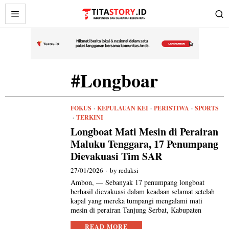
#Longboar
FOKUS
·
KEPULAUAN KEI
·
PERISTIWA
·
SPORTS
·
TERKINI
Longboat Mati Mesin di Perairan
Maluku Tenggara, 17 Penumpang
Dievakuasi Tim SAR
27/01/2026
by
redaksi
Ambon, — Sebanyak 17 penumpang longboat
berhasil dievakuasi dalam keadaan selamat setelah
kapal yang mereka tumpangi mengalami mati
mesin di perairan Tanjung Serbat, Kabupaten
READ MORE