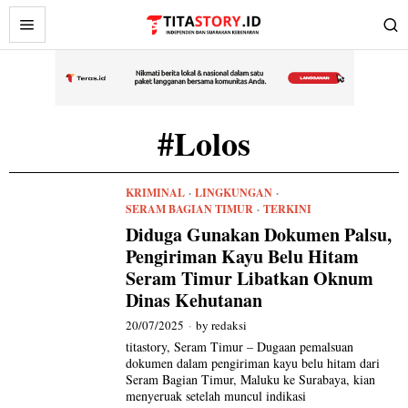
#Lolos
KRIMINAL
·
LINGKUNGAN
·
SERAM BAGIAN TIMUR
·
TERKINI
Diduga Gunakan Dokumen Palsu,
Pengiriman Kayu Belu Hitam
Seram Timur Libatkan Oknum
Dinas Kehutanan
20/07/2025
by
redaksi
titastory, Seram Timur – Dugaan pemalsuan
dokumen dalam pengiriman kayu belu hitam dari
Seram Bagian Timur, Maluku ke Surabaya, kian
menyeruak setelah muncul indikasi