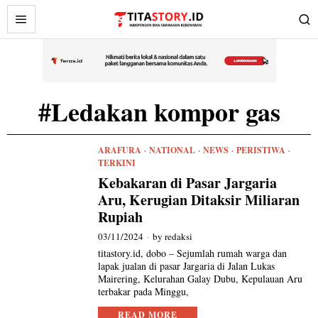
#Ledakan kompor gas
ARAFURA
·
NATIONAL
·
NEWS
·
PERISTIWA
·
TERKINI
Kebakaran di Pasar Jargaria
Aru, Kerugian Ditaksir Miliaran
Rupiah
03/11/2024
by
redaksi
titastory.id, dobo – Sejumlah rumah warga dan
lapak jualan di pasar Jargaria di Jalan Lukas
Mairering, Kelurahan Galay Dubu, Kepulauan Aru
terbakar pada Minggu,
READ MORE