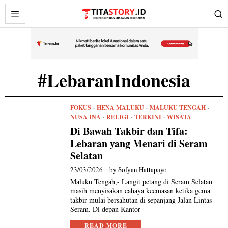
#LebaranIndonesia
FOKUS
·
HENA MALUKU
·
MALUKU TENGAH
·
NUSA INA
·
RELIGI
·
TERKINI
·
WISATA
Di Bawah Takbir dan Tifa:
Lebaran yang Menari di Seram
Selatan
23/03/2026
by
Sofyan Hattapayo
Maluku Tengah,- Langit petang di Seram Selatan
masih menyisakan cahaya keemasan ketika gema
takbir mulai bersahutan di sepanjang Jalan Lintas
Seram. Di depan Kantor
READ MORE