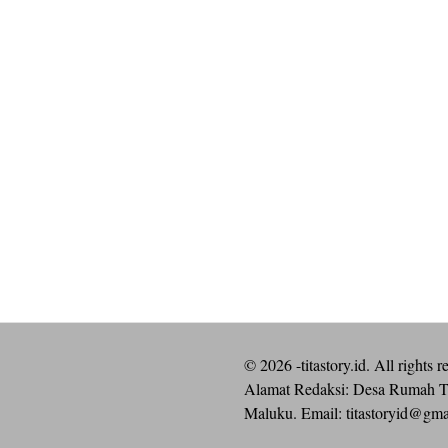
©
2026
-titastory.id. All rights r
Alamat Redaksi: Desa Rumah T
Maluku. Email:
titastoryid@gm