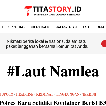
PTH REPORTING
KILAS BALIK
JALAN-JALAN
ESAI
DATA 
#Laut Namlea
BUPOLO
·
HEADLINE
·
KRIMINAL
·
LINGKUNGAN
·
TERKINI
Polres Buru Selidiki Kontainer Berisi B