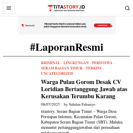
#LaporanResmi
KRIMINAL
·
LINGKUNGAN
·
PERISTIWA
·
SERAM BAGIAN TIMUR
·
TERKINI
·
UNCATEGORIZED
Warga Pulau Gorom Desak CV
Loridian Bertanggung Jawab atas
Kerusakan Terumbu Karang
08/07/2025
by
Sahdan Fabanyo
titastory, Seram Bagian Timur – Warga Desa
Persiapan Inlomin, Kecamatan Pulau Gorom,
Kabupaten Seram Bagian Timur (SBT), Maluku,
menuntut pertanggungjawaban dari perusahaan
pelaksana proyek