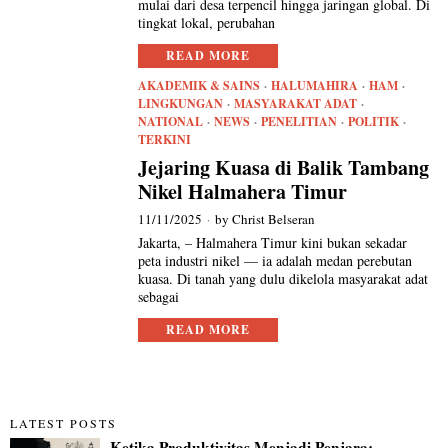
mulai dari desa terpencil hingga jaringan global. Di
tingkat lokal, perubahan
READ MORE
AKADEMIK & SAINS
·
HALUMAHIRA
·
HAM
·
LINGKUNGAN
·
MASYARAKAT ADAT
·
NATIONAL
·
NEWS
·
PENELITIAN
·
POLITIK
·
TERKINI
Jejaring Kuasa di Balik Tambang
Nikel Halmahera Timur
11/11/2025
by
Christ Belseran
Jakarta, – Halmahera Timur kini bukan sekadar
peta industri nikel — ia adalah medan perebutan
kuasa. Di tanah yang dulu dikelola masyarakat adat
sebagai
READ MORE
LATEST POSTS
Ketika Produktivitas Menjadi Penjara: