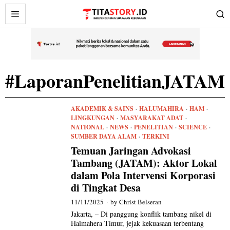
#LaporanPenelitianJATAM
AKADEMIK & SAINS
·
HALUMAHIRA
·
HAM
·
LINGKUNGAN
·
MASYARAKAT ADAT
·
NATIONAL
·
NEWS
·
PENELITIAN
·
SCIENCE
·
SUMBER DAYA ALAM
·
TERKINI
Temuan Jaringan Advokasi
Tambang (JATAM): Aktor Lokal
dalam Pola Intervensi Korporasi
di Tingkat Desa
11/11/2025
by
Christ Belseran
Jakarta, – Di panggung konflik tambang nikel di
Halmahera Timur, jejak kekuasaan terbentang