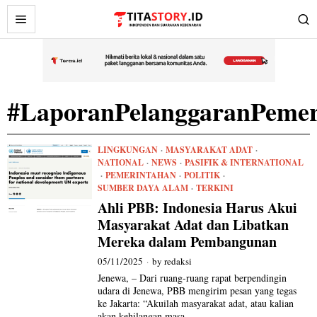
#LaporanPelanggaranPemer
LINGKUNGAN
·
MASYARAKAT ADAT
·
NATIONAL
·
NEWS
·
PASIFIK & INTERNATIONAL
·
PEMERINTAHAN
·
POLITIK
·
SUMBER DAYA ALAM
·
TERKINI
Ahli PBB: Indonesia Harus Akui
Masyarakat Adat dan Libatkan
Mereka dalam Pembangunan
05/11/2025
by
redaksi
Jenewa, – Dari ruang-ruang rapat berpendingin
udara di Jenewa, PBB mengirim pesan yang tegas
ke Jakarta: “Akuilah masyarakat adat, atau kalian
akan kehilangan masa