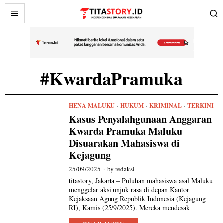
#KwardaPramuka
HENA MALUKU
·
HUKUM
·
KRIMINAL
·
TERKINI
Kasus Penyalahgunaan Anggaran
Kwarda Pramuka Maluku
Disuarakan Mahasiswa di
Kejagung
25/09/2025
by
redaksi
titastory, Jakarta – Puluhan mahasiswa asal Maluku
menggelar aksi unjuk rasa di depan Kantor
Kejaksaan Agung Republik Indonesia (Kejagung
RI), Kamis (25/9/2025). Mereka mendesak