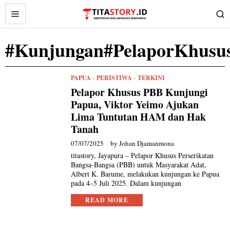
#Kunjungan#PelaporKhusu
PAPUA
·
PERISTIWA
·
TERKINI
Pelapor Khusus PBB Kunjungi
Papua, Viktor Yeimo Ajukan
Lima Tuntutan HAM dan Hak
Tanah
07/07/2025
by
Johan Djamanmona
titastory, Jayapura – Pelapor Khusus Perserikatan
Bangsa-Bangsa (PBB) untuk Masyarakat Adat,
Albert K. Barume, melakukan kunjungan ke Papua
pada 4–5 Juli 2025. Dalam kunjungan
READ MORE