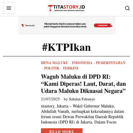
#KTPIkan
HENA MALUKU
·
INDONESIA
·
PEMERINTAHAN
·
POLITIK
·
TERKINI
Wagub Maluku di DPD RI:
“Kami Diperas! Laut, Darat, dan
Udara Maluku Dikuasai Negara”
21/07/2025
by
Sahdan Fabanyo
titastory, Jakarta – Wakil Gubernur Maluku,
Abdullah Vanath, meluapkan kekesalannya dalam
forum resmi Dewan Perwakilan Daerah Republik
Indonesia (DPD RI) di Jakarta. Dalam Focus
READ MORE