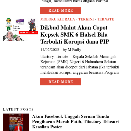
Pungli) menelusuri kasus dugaan korupsi
READ MORE
MOLOKU KIE RAHA
·
TERKINI
·
TERNATE
Dikbud Malut Akan Copot
Kepsek SMK 6 Halsel Bila
Terbukti Korupsi dana PIP
14/02/2025
by
M Fadly
titastory, Ternate – Kepala Sekolah Menengah
Kejuruan (SMK) Negeri 6 Halmahera Selatan
terancam akan dicopot dari jabatan jika terbukti
melakukan korupsi anggaran beasiswa Program
READ MORE
LATEST POSTS
Akun Facebook Unggah Seruan Tunda
Pengibaran Merah Putih, Titastory Telusuri
Keaslian Poster