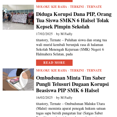
MOLOKU KIE RAHA
·
TERKINI
·
TERNATE
Diduga Korupsi Dana PIP, Orang
Tua Siswa SMKN 6 Halsel Tolak
Kepsek Pimpin Sekolah
17/02/2025
by
M Fadly
titastory, Ternate – Puluhan siswa dan orang tua
wali murid kembali berunjuk rasa di halaman
Sekolah Menengah Kejuruan (SMK) Negeri 6
Halmahera Selatan, pada
READ MORE
MOLOKU KIE RAHA
·
TERKINI
·
TERNATE
Ombudsman Minta Tim Saber
Pungli Telusuri Dugaan Korupsi
Beasiswa PIP SMK 6 Halsel
16/02/2025
by
M Fadly
titastory, Ternate – Ombudsman Maluku Utara
(Malut) meminta aparat penegak hukum satuan
tugas sapu bersih pungutan liar (Satgas Saber