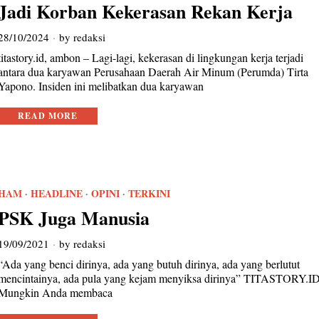
Jadi Korban Kekerasan Rekan Kerja
28/10/2024
by
redaksi
titastory.id, ambon – Lagi-lagi, kekerasan di lingkungan kerja terjadi
antara dua karyawan Perusahaan Daerah Air Minum (Perumda) Tirta
Yapono. Insiden ini melibatkan dua karyawan
READ MORE
HAM
·
HEADLINE
·
OPINI
·
TERKINI
PSK Juga Manusia
19/09/2021
by
redaksi
“Ada yang benci dirinya, ada yang butuh dirinya, ada yang berlutut
mencintainya, ada pula yang kejam menyiksa dirinya” TITASTORY.I
Mungkin Anda membaca