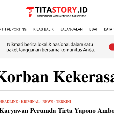
PTH REPORTING
KILAS BALIK
JALAN-JALAN
ESAI
DATA 
Korban Kekeras
HEADLINE
·
KRIMINAL
·
NEWS
·
TERKINI
Karyawan Perumda Tirta Yapono Amb