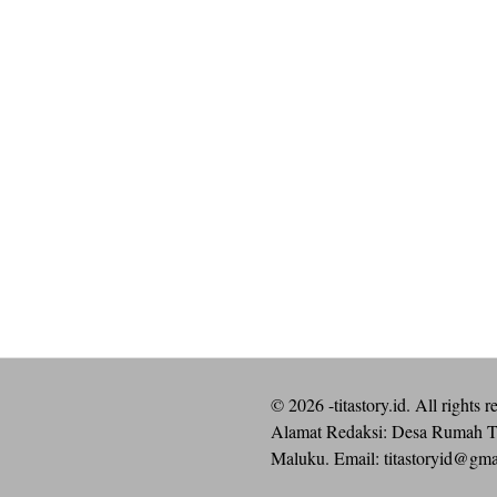
©
2026
-titastory.id. All rights r
Alamat Redaksi: Desa Rumah T
Maluku. Email:
titastoryid@gm