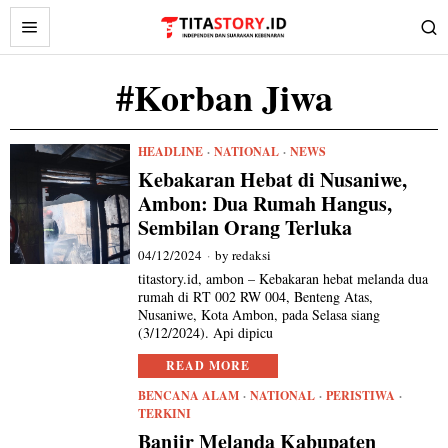
#Korban Jiwa
HEADLINE
·
NATIONAL
·
NEWS
Kebakaran Hebat di Nusaniwe,
Ambon: Dua Rumah Hangus,
Sembilan Orang Terluka
04/12/2024
by
redaksi
titastory.id, ambon – Kebakaran hebat melanda dua
rumah di RT 002 RW 004, Benteng Atas,
Nusaniwe, Kota Ambon, pada Selasa siang
(3/12/2024). Api dipicu
READ MORE
BENCANA ALAM
·
NATIONAL
·
PERISTIWA
·
TERKINI
Banjir Melanda Kabupaten