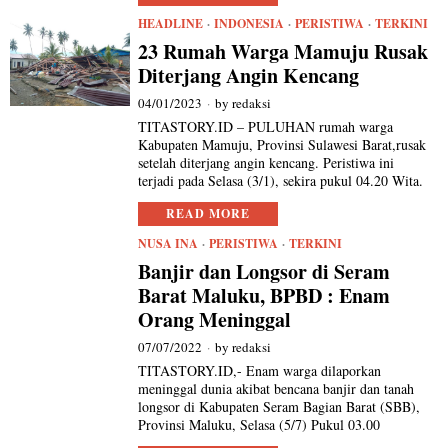
HEADLINE
·
INDONESIA
·
PERISTIWA
·
TERKINI
23 Rumah Warga Mamuju Rusak
Diterjang Angin Kencang
04/01/2023
by
redaksi
TITASTORY.ID – PULUHAN rumah warga
Kabupaten Mamuju, Provinsi Sulawesi Barat,rusak
setelah diterjang angin kencang. Peristiwa ini
terjadi pada Selasa (3/1), sekira pukul 04.20 Wita.
READ MORE
NUSA INA
·
PERISTIWA
·
TERKINI
Banjir dan Longsor di Seram
Barat Maluku, BPBD : Enam
Orang Meninggal
07/07/2022
by
redaksi
TITASTORY.ID,- Enam warga dilaporkan
meninggal dunia akibat bencana banjir dan tanah
longsor di Kabupaten Seram Bagian Barat (SBB),
Provinsi Maluku, Selasa (5/7) Pukul 03.00