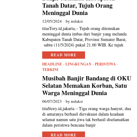
Tanah Datar, Tujuh Orang
Meninggal Dunia
12/05/2024
by
redaksi
titasTory.id,jakarta,– Tujuh orang ditemukan
meninggal dunia imbas dari banjir yang melanda
Kabupaten Tanah Datar, Provinsi Sumater Barat,
sabtu (11/5/2024) pukul 21.00 WIB. Ke tujuh
READ MORE
HEADLINE
·
LINGKUNGAN
·
PERISTIWA
·
TERKINI
Musibah Banjir Bandang di OKU
Selatan Memakan Korban, Satu
Warga Meninggal Dunia
06/07/2023
by
redaksi
titaStory.id,jakarta – Tiga orang warga hanyut, dua
di antaranya berhasil dievakuasi dalam keadaan
selamat namun satu jiwa tak berhasil diselamatkan
dalam peristiwa bencana banjir
READ MORE