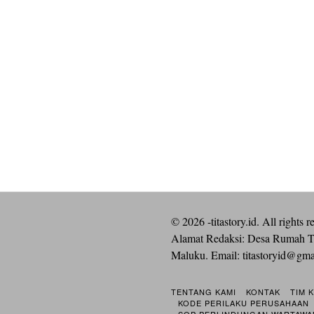
©
2026
-titastory.id. All rights r
Alamat Redaksi: Desa Rumah T
Maluku. Email:
titastoryid@gm
TENTANG KAMI
KONTAK
TIM 
KODE PERILAKU PERUSAHAAN