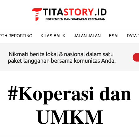
PTH REPORTING
KILAS BALIK
JALAN-JALAN
ESAI
DATA 
#Koperasi dan
UMKM