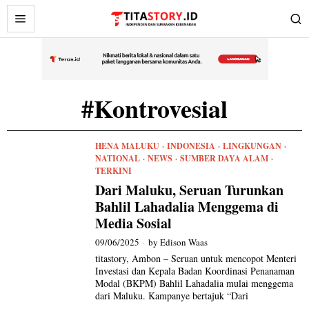
#Kontrovesial
HENA MALUKU
·
INDONESIA
·
LINGKUNGAN
·
NATIONAL
·
NEWS
·
SUMBER DAYA ALAM
·
TERKINI
Dari Maluku, Seruan Turunkan
Bahlil Lahadalia Menggema di
Media Sosial
09/06/2025
by
Edison Waas
titastory, Ambon – Seruan untuk mencopot Menteri
Investasi dan Kepala Badan Koordinasi Penanaman
Modal (BKPM) Bahlil Lahadalia mulai menggema
dari Maluku. Kampanye bertajuk “Dari