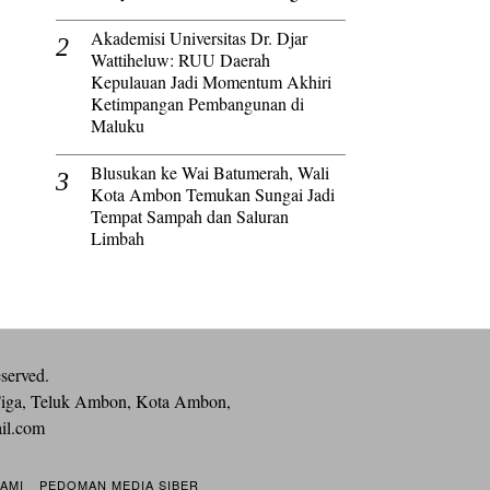
Akademisi Universitas Dr. Djar
Wattiheluw: RUU Daerah
Kepulauan Jadi Momentum Akhiri
Ketimpangan Pembangunan di
Maluku
Blusukan ke Wai Batumerah, Wali
Kota Ambon Temukan Sungai Jadi
Tempat Sampah dan Saluran
Limbah
eserved.
iga, Teluk Ambon, Kota Ambon,
ail.com
KAMI
PEDOMAN MEDIA SIBER