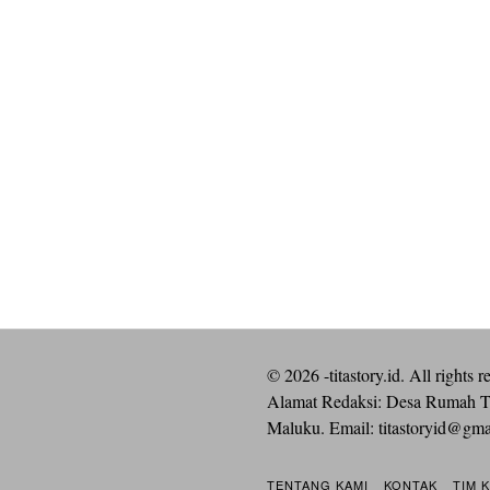
©
2026
-titastory.id. All rights r
Alamat Redaksi: Desa Rumah T
Maluku. Email:
titastoryid@gm
TENTANG KAMI
KONTAK
TIM 