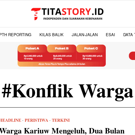
PTH REPORTING
KILAS BALIK
JALAN-JALAN
ESAI
DATA 
#Konflik Warga
HEADLINE
·
PERISTIWA
·
TERKINI
Warga Kariuw Mengeluh, Dua Bulan