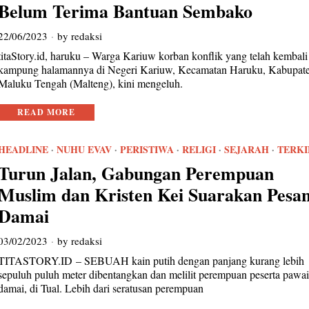
Belum Terima Bantuan Sembako
22/06/2023
by
redaksi
titaStory.id, haruku – Warga Kariuw korban konflik yang telah kembali
kampung halamannya di Negeri Kariuw, Kecamatan Haruku, Kabupat
Maluku Tengah (Malteng), kini mengeluh.
READ MORE
HEADLINE
·
NUHU EVAV
·
PERISTIWA
·
RELIGI
·
SEJARAH
·
TERKI
Turun Jalan, Gabungan Perempuan
Muslim dan Kristen Kei Suarakan Pesa
Damai
03/02/2023
by
redaksi
TITASTORY.ID – SEBUAH kain putih dengan panjang kurang lebih
sepuluh puluh meter dibentangkan dan melilit perempuan peserta pawa
damai, di Tual. Lebih dari seratusan perempuan