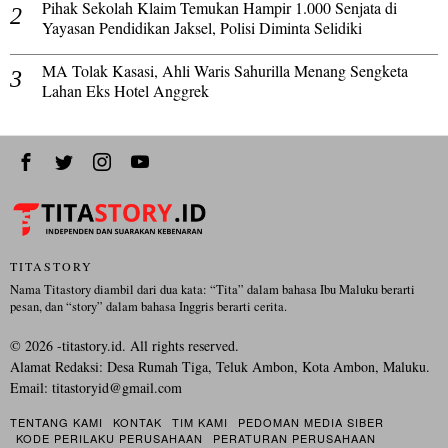
Pihak Sekolah Klaim Temukan Hampir 1.000 Senjata di
Yayasan Pendidikan Jaksel, Polisi Diminta Selidiki
MA Tolak Kasasi, Ahli Waris Sahurilla Menang Sengketa
Lahan Eks Hotel Anggrek
TITASTORY
Nama Titastory diambil dari dua kata: “Tita” dalam bahasa Ibu Maluku berarti
pesan, dan “story” dalam bahasa Inggris berarti cerita.
©
2026
-titastory.id. All rights reserved.
Alamat Redaksi: Desa Rumah Tiga, Teluk Ambon, Kota Ambon, Maluku.
Email:
titastoryid@gmail.com
TENTANG KAMI
KONTAK
TIM KAMI
PEDOMAN MEDIA SIBER
KODE PERILAKU PERUSAHAAN
PERATURAN PERUSAHAAN