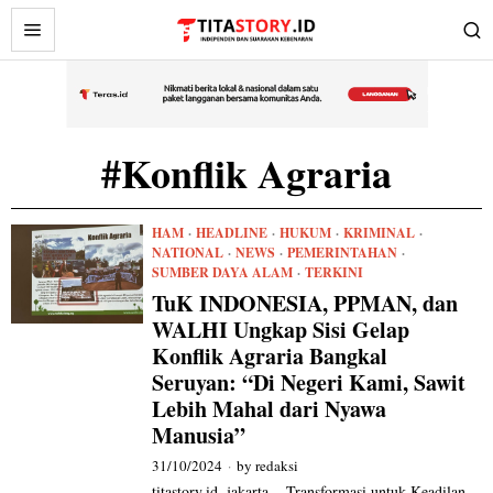
#Konflik Agraria
HAM
·
HEADLINE
·
HUKUM
·
KRIMINAL
·
NATIONAL
·
NEWS
·
PEMERINTAHAN
·
SUMBER DAYA ALAM
·
TERKINI
TuK INDONESIA, PPMAN, dan
WALHI Ungkap Sisi Gelap
Konflik Agraria Bangkal
Seruyan: “Di Negeri Kami, Sawit
Lebih Mahal dari Nyawa
Manusia”
31/10/2024
by
redaksi
titastory.id, jakarta – Transformasi untuk Keadilan