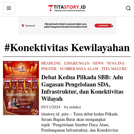
#Konektivitas Kewilayahan
HEADLINE
·
LINGKUNGAN
·
NEWS
·
NUSA INA
·
POLITIK
·
SUMBER DAYA ALAM
·
TITA MALUKU
Debat Kedua Pilkada SBB: Adu
Gagasan Pengelolaan SDA,
Infrastruktur, dan Konektivitas
Wilayah
05/11/2024
by
redaksi
titastory.id, piru – Tema debat kedua Pilkada
Seram Bagian Barat akan mengangkat
topik “Pengelolaan Sumber Daya Alam,
Pembangunan Infrastruktur, dan Konektivitas