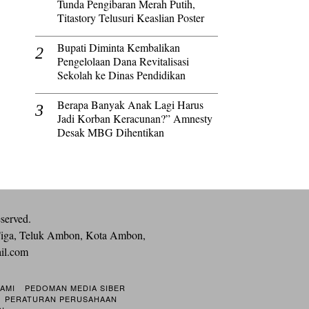
Tunda Pengibaran Merah Putih,
Titastory Telusuri Keaslian Poster
Bupati Diminta Kembalikan
Pengelolaan Dana Revitalisasi
Sekolah ke Dinas Pendidikan
Berapa Banyak Anak Lagi Harus
Jadi Korban Keracunan?” Amnesty
Desak MBG Dihentikan
eserved.
iga, Teluk Ambon, Kota Ambon,
ail.com
KAMI
PEDOMAN MEDIA SIBER
PERATURAN PERUSAHAAN