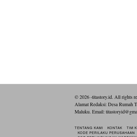
©
2026
-titastory.id. All rights r
Alamat Redaksi: Desa Rumah T
Maluku. Email:
titastoryid@gm
TENTANG KAMI
KONTAK
TIM 
KODE PERILAKU PERUSAHAAN