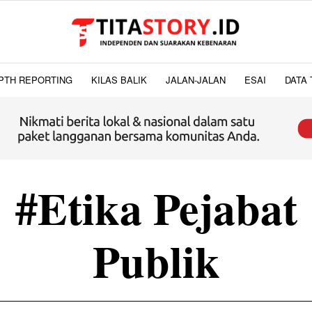
PTH REPORTING
KILAS BALIK
JALAN-JALAN
ESAI
DATA 
#Etika Pejabat
Publik