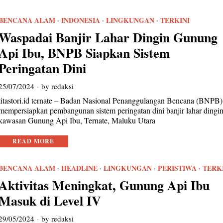
BENCANA ALAM
·
INDONESIA
·
LINGKUNGAN
·
TERKINI
Waspadai Banjir Lahar Dingin Gunung
Api Ibu, BNPB Siapkan Sistem
Peringatan Dini
25/07/2024
by
redaksi
titastori.id ternate – Badan Nasional Penanggulangan Bencana (BNPB)
mempersiapkan pembangunan sistem peringatan dini banjir lahar dingin
kawasan Gunung Api Ibu, Ternate, Maluku Utara
READ MORE
BENCANA ALAM
·
HEADLINE
·
LINGKUNGAN
·
PERISTIWA
·
TERK
Aktivitas Meningkat, Gunung Api Ibu
Masuk di Level IV
29/05/2024
by
redaksi