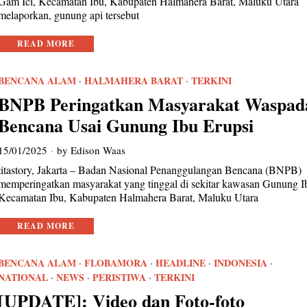
Gam Ici, Kecamatan Ibu, Kabupaten Halmahera Barat, Maluku Utara
melaporkan, gunung api tersebut
READ MORE
BENCANA ALAM
·
HALMAHERA BARAT
·
TERKINI
BNPB Peringatkan Masyarakat Waspad
Bencana Usai Gunung Ibu Erupsi
15/01/2025
by
Edison Waas
titastory, Jakarta – Badan Nasional Penanggulangan Bencana (BNPB)
memperingatkan masyarakat yang tinggal di sekitar kawasan Gunung I
Kecamatan Ibu, Kabupaten Halmahera Barat, Maluku Utara
READ MORE
BENCANA ALAM
·
FLOBAMORA
·
HEADLINE
·
INDONESIA
·
NATIONAL
·
NEWS
·
PERISTIWA
·
TERKINI
[UPDATE]: Video dan Foto-foto