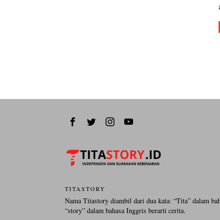
TITASTORY
Nama Titastory diambil dari dua kata: “Tita” dalam ba
“story” dalam bahasa Inggris berarti cerita.