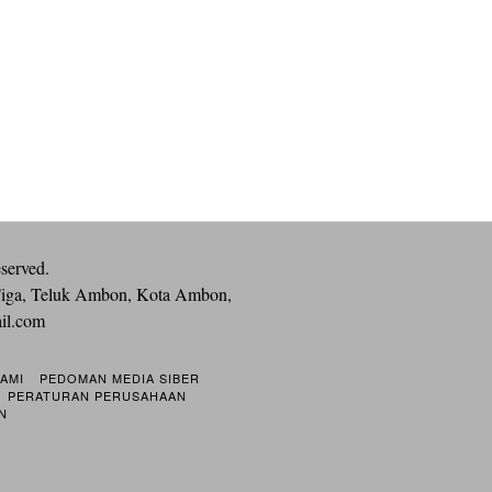
eserved.
iga, Teluk Ambon, Kota Ambon,
ail.com
KAMI
PEDOMAN MEDIA SIBER
PERATURAN PERUSAHAAN
N