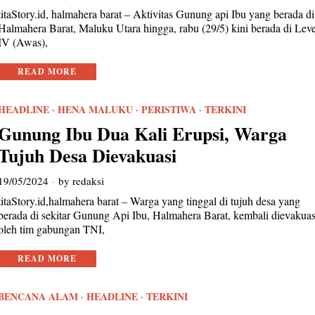
titaStory.id, halmahera barat – Aktivitas Gunung api Ibu yang berada di
Halmahera Barat, Maluku Utara hingga, rabu (29/5) kini berada di Leve
IV (Awas),
READ MORE
HEADLINE
·
HENA MALUKU
·
PERISTIWA
·
TERKINI
Gunung Ibu Dua Kali Erupsi, Warga
Tujuh Desa Dievakuasi
19/05/2024
by
redaksi
titaStory.id,halmahera barat – Warga yang tinggal di tujuh desa yang
berada di sekitar Gunung Api Ibu, Halmahera Barat, kembali dievakuas
oleh tim gabungan TNI,
READ MORE
BENCANA ALAM
·
HEADLINE
·
TERKINI