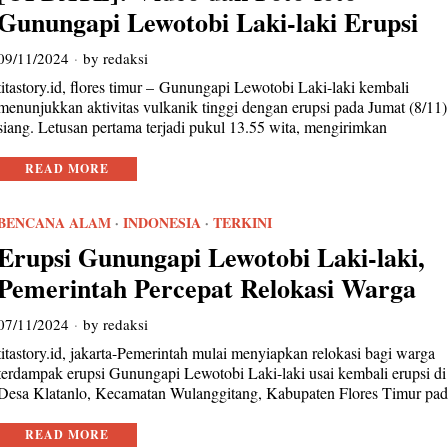
Gunungapi Lewotobi Laki-laki Erupsi
09/11/2024
by
redaksi
titastory.id, flores timur – Gunungapi Lewotobi Laki-laki kembali
menunjukkan aktivitas vulkanik tinggi dengan erupsi pada Jumat (8/11)
siang. Letusan pertama terjadi pukul 13.55 wita, mengirimkan
READ MORE
BENCANA ALAM
·
INDONESIA
·
TERKINI
Erupsi Gunungapi Lewotobi Laki-laki,
Pemerintah Percepat Relokasi Warga
07/11/2024
by
redaksi
titastory.id, jakarta-Pemerintah mulai menyiapkan relokasi bagi warga
terdampak erupsi Gunungapi Lewotobi Laki-laki usai kembali erupsi di
Desa Klatanlo, Kecamatan Wulanggitang, Kabupaten Flores Timur pa
READ MORE