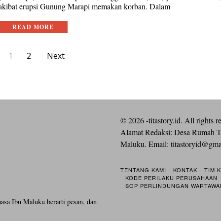
akibat erupsi Gunung Marapi memakan korban. Dalam
READ MORE
1
2
Next
©
2026
-titastory.id. All rights r
Alamat Redaksi: Desa Rumah T
Maluku. Email:
titastoryid@gm
TENTANG KAMI
KONTAK
TIM 
KODE PERILAKU PERUSAHAAN
SOP PERLINDUNGAN WARTAWA
hasa Ibu Maluku berarti pesan, dan