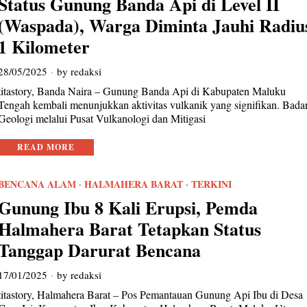
Status Gunung Banda Api di Level II
(Waspada), Warga Diminta Jauhi Radiu
1 Kilometer
28/05/2025
by
redaksi
titastory, Banda Naira – Gunung Banda Api di Kabupaten Maluku
Tengah kembali menunjukkan aktivitas vulkanik yang signifikan. Bada
Geologi melalui Pusat Vulkanologi dan Mitigasi
READ MORE
BENCANA ALAM
·
HALMAHERA BARAT
·
TERKINI
Gunung Ibu 8 Kali Erupsi, Pemda
Halmahera Barat Tetapkan Status
Tanggap Darurat Bencana
17/01/2025
by
redaksi
titastory, Halmahera Barat – Pos Pemantauan Gunung Api Ibu di Desa