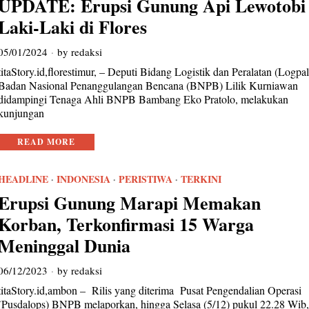
UPDATE: Erupsi Gunung Api Lewotobi
Laki-Laki di Flores
05/01/2024
by
redaksi
titaStory.id,florestimur, – Deputi Bidang Logistik dan Peralatan (Logpal
Badan Nasional Penanggulangan Bencana (BNPB) Lilik Kurniawan
didampingi Tenaga Ahli BNPB Bambang Eko Pratolo, melakukan
kunjungan
READ MORE
HEADLINE
·
INDONESIA
·
PERISTIWA
·
TERKINI
Erupsi Gunung Marapi Memakan
Korban, Terkonfirmasi 15 Warga
Meninggal Dunia
06/12/2023
by
redaksi
titaStory.id,ambon – Rilis yang diterima Pusat Pengendalian Operasi
(Pusdalops) BNPB melaporkan, hingga Selasa (5/12) pukul 22.28 Wib