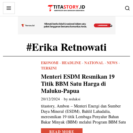
#Erika Retnowati
EKONOMI
·
HEADLINE
·
NATIONAL
·
NEWS
·
TERKINI
Menteri ESDM Resmikan 19
Titik BBM Satu Harga di
Maluku-Papua
20/12/2024
by
redaksi
titastory, Ambon – Menteri Energi dan Sumber
Daya Mineral (ESDM), Bahlil Lahadalia,
meresmikan 19 titik Lembaga Penyalur Bahan
Bakar Minyak (BBM) melalui Program BBM Satu
READ MORE