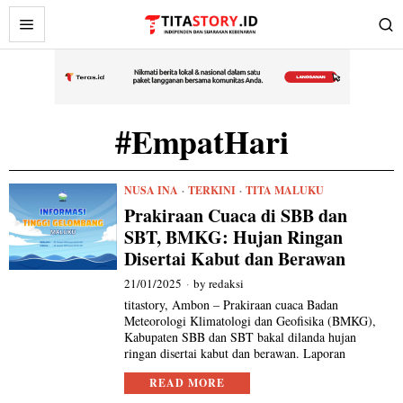
#EmpatHari
NUSA INA
·
TERKINI
·
TITA MALUKU
Prakiraan Cuaca di SBB dan
SBT, BMKG: Hujan Ringan
Disertai Kabut dan Berawan
21/01/2025
by
redaksi
titastory, Ambon – Prakiraan cuaca Badan
Meteorologi Klimatologi dan Geofisika (BMKG),
Kabupaten SBB dan SBT bakal dilanda hujan
ringan disertai kabut dan berawan. Laporan
READ MORE