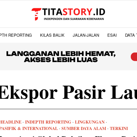
PTH REPORTING
KILAS BALIK
JALAN-JALAN
ESAI
DATA 
Ekspor Pasir La
HEADLINE
·
INDEPTH REPORTING
·
LINGKUNGAN
·
PASIFIK & INTERNATIONAL
·
SUMBER DAYA ALAM
·
TERKINI