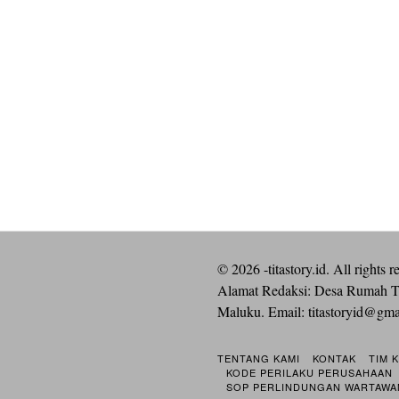
©
2026
-titastory.id. All rights r
Alamat Redaksi: Desa Rumah T
Maluku. Email:
titastoryid@gm
TENTANG KAMI
KONTAK
TIM 
KODE PERILAKU PERUSAHAAN
SOP PERLINDUNGAN WARTAWA