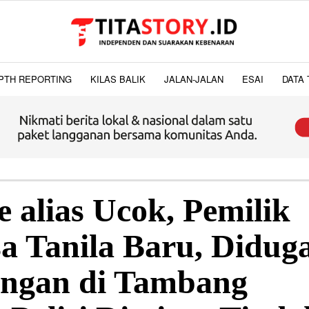
PTH REPORTING
KILAS BALIK
JALAN-JALAN
ESAI
DATA 
 alias Ucok, Pemilik
a Tanila Baru, Didug
ngan di Tambang