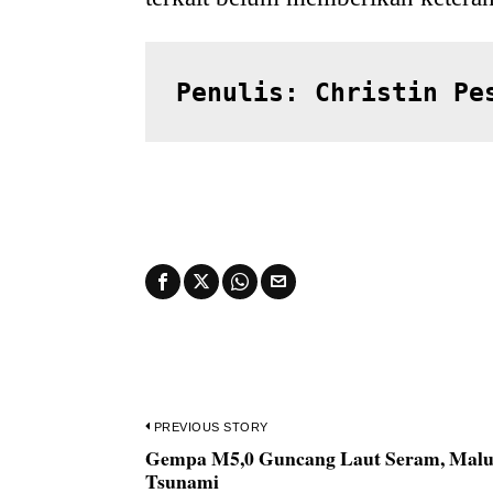
Penulis: Christin Pe
Navigasi
PREVIOUS STORY
Gempa M5,0 Guncang Laut Seram, Maluk
Previous
pos
Tsunami
post: