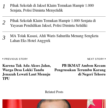
Pihak Sekolah di Jaksel Klaim Temukan Hampir 1.000
Senjata, Polisi Diminta Menyelidik
Pihak Sekolah Klaim Temukan Hampir 1.000 Senjata di
Yayasan Pendidikan Jaksel, Polisi Diminta Selidiki
MA Tolak Kasasi, Ahli Waris Sahurilla Menang Sengketa
Lahan Eks Hotel Anggrek
Navigasi
PREVIOUS STORY
NEXT STORY
Karena Tak Ada Akses Jalan,
PB IKMAT Ambon Kecam
pos
Previous
N
Warga Desa Lokki Tandu
Pengrusakan Terumbu Karang
post:
po
Jenazah Lewati Laut Menuju
di Negeri Tehoru
TPU
Related Posts