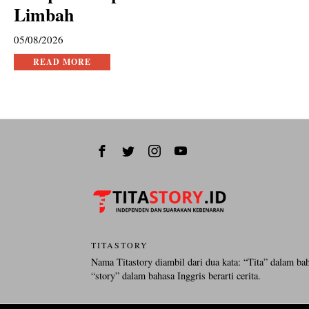
Limbah
05/08/2026
READ MORE
TITASTORY
Nama Titastory diambil dari dua kata: “Tita” dalam ba
“story” dalam bahasa Inggris berarti cerita.