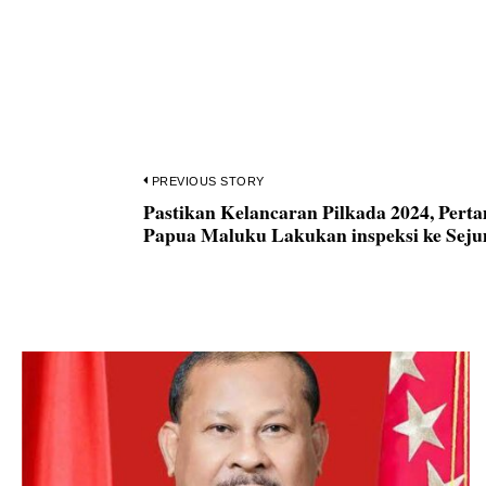
Navigasi
PREVIOUS STORY
Pastikan Kelancaran Pilkada 2024, Pert
Previous
pos
Papua Maluku Lakukan inspeksi ke Sej
post: