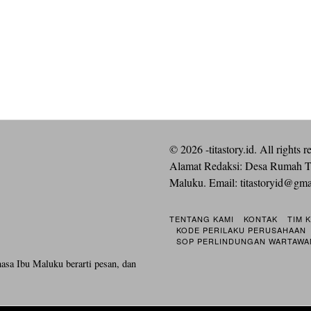
©
2026
-titastory.id. All rights r
Alamat Redaksi: Desa Rumah T
Maluku. Email:
titastoryid@gm
TENTANG KAMI
KONTAK
TIM 
KODE PERILAKU PERUSAHAAN
SOP PERLINDUNGAN WARTAWA
hasa Ibu Maluku berarti pesan, dan