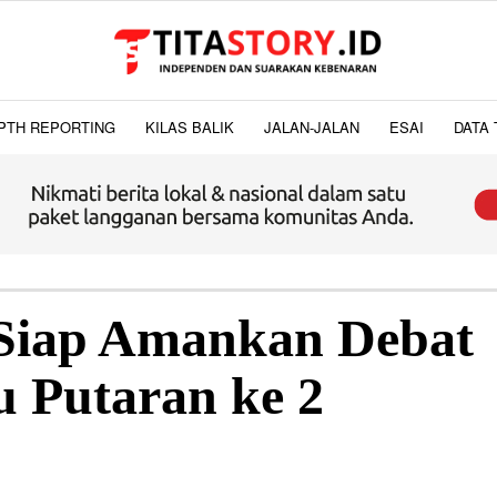
PTH REPORTING
KILAS BALIK
JALAN-JALAN
ESAI
DATA 
Siap Amankan Debat
 Putaran ke 2