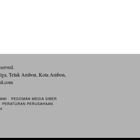
eserved.
iga, Teluk Ambon, Kota Ambon,
ail.com
KAMI
PEDOMAN MEDIA SIBER
PERATURAN PERUSAHAAN
N