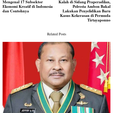
Mengenal 17 Subsektor
Kalah di Sidang Praperadilan,
pos
Previous
N
Ekonomi Kreatif di Indonesia
Polresta Ambon Bakal
post:
po
dan Contohnya
Lakukan Penyelidikan Baru
Kasus Kekerasan di Permuda
Tirtayaponno
Related Posts