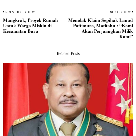
Navigasi
PREVIOUS STORY
NEXT STORY
Mangkrak, Proyek Rumah
Menolak Klaim Sepihak Lanud
pos
Previous
N
Untuk Warga Miskin di
Pattimura, Matitahu : “Kami
post:
po
Kecamatan Buru
Akan Perjuangkan Milik
Kami”
Related Posts