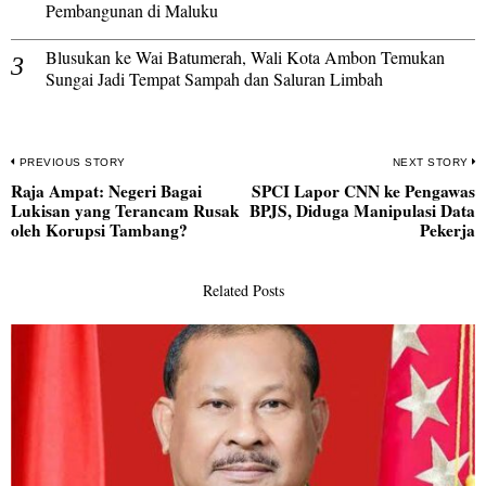
Pembangunan di Maluku
Blusukan ke Wai Batumerah, Wali Kota Ambon Temukan
Sungai Jadi Tempat Sampah dan Saluran Limbah
Navigasi
PREVIOUS STORY
NEXT STORY
Raja Ampat: Negeri Bagai
SPCI Lapor CNN ke Pengawas
pos
Previous
N
Lukisan yang Terancam Rusak
BPJS, Diduga Manipulasi Data
post:
po
oleh Korupsi Tambang?
Pekerja
Related Posts