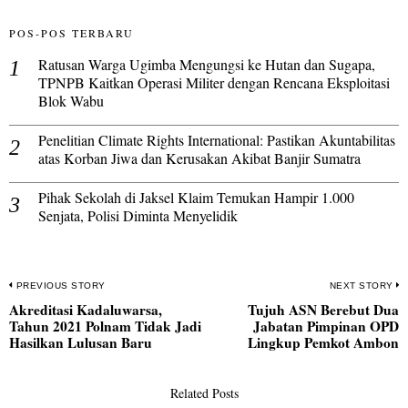
POS-POS TERBARU
Ratusan Warga Ugimba Mengungsi ke Hutan dan Sugapa,
TPNPB Kaitkan Operasi Militer dengan Rencana Eksploitasi
Blok Wabu
Penelitian Climate Rights International: Pastikan Akuntabilitas
atas Korban Jiwa dan Kerusakan Akibat Banjir Sumatra
Pihak Sekolah di Jaksel Klaim Temukan Hampir 1.000
Senjata, Polisi Diminta Menyelidik
Navigasi
PREVIOUS STORY
NEXT STORY
Akreditasi Kadaluwarsa,
Tujuh ASN Berebut Dua
pos
Previous
N
Tahun 2021 Polnam Tidak Jadi
Jabatan Pimpinan OPD
post:
po
Hasilkan Lulusan Baru
Lingkup Pemkot Ambon
Related Posts