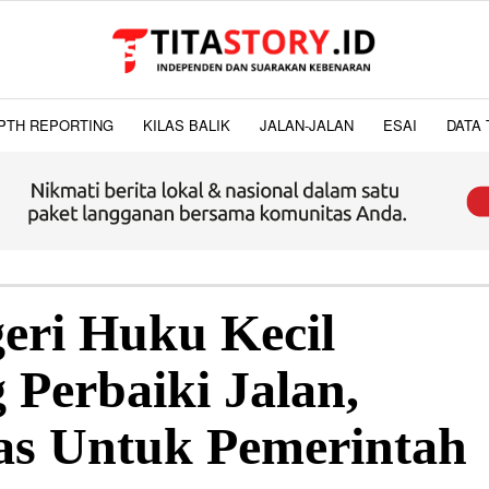
PTH REPORTING
KILAS BALIK
JALAN-JALAN
ESAI
DATA 
eri Huku Kecil
Perbaiki Jalan,
s Untuk Pemerintah