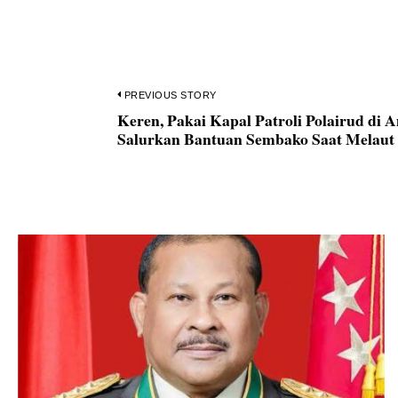
Navigasi
PREVIOUS STORY
Keren, Pakai Kapal Patroli Polairud di
Previous
pos
Salurkan Bantuan Sembako Saat Melaut
post: