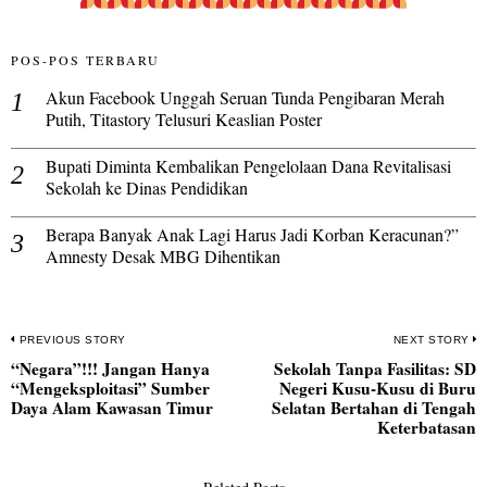
POS-POS TERBARU
Akun Facebook Unggah Seruan Tunda Pengibaran Merah
Putih, Titastory Telusuri Keaslian Poster
Bupati Diminta Kembalikan Pengelolaan Dana Revitalisasi
Sekolah ke Dinas Pendidikan
Berapa Banyak Anak Lagi Harus Jadi Korban Keracunan?”
Amnesty Desak MBG Dihentikan
Navigasi
PREVIOUS STORY
NEXT STORY
“Negara”!!! Jangan Hanya
Sekolah Tanpa Fasilitas: SD
pos
Previous
N
“Mengeksploitasi” Sumber
Negeri Kusu-Kusu di Buru
post:
po
Daya Alam Kawasan Timur
Selatan Bertahan di Tengah
Keterbatasan