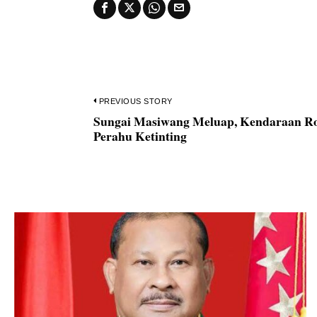
Navigasi
PREVIOUS STORY
Sungai Masiwang Meluap, Kendaraan R
Previous
pos
Perahu Ketinting
post: