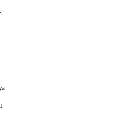
m
s
ya
t