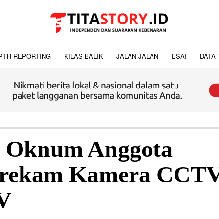
PTH REPORTING
KILAS BALIK
JALAN-JALAN
ESAI
DATA 
, Oknum Anggota
erekam Kamera CCT
V