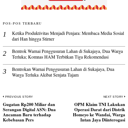
POS-POS TERBARU
Ketika Produktivitas Menjadi Penjara: Membaca Media Sosial
dari Han hingga Stirner
Bentrok Warnai Penggusuran Lahan di Sukajaya, Dua Warga
Terluka; Komnas HAM Terbitkan Tiga Rekomendasi
Bentrokan Warnai Penggusuran Lahan di Sukajaya, Dua
Warga Terluka Akibat Senjata Tajam
Navigasi
PREVIOUS STORY
NEXT STORY
Gugatan Rp200 Miliar dan
OPM Klaim TNI Lakukan
pos
Previous
N
Serangan Digital ASN: Dua
Operasi Darat dari Distrik
post:
po
Ancaman Baru terhadap
Homeyo ke Wandai, Warga
Kebebasan Pers
Intan Jaya Diinterogasi