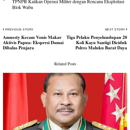
TPNPB Kaitkan Operasi Militer dengan Rencana Eksploitasi
Blok Wabu
Navigasi
PREVIOUS STORY
NEXT STORY
Amnesty Kecam Vonis Makar
Tiga Pelaku Penyelundupan 20
pos
Previous
N
Aktivis Papua: Ekspresi Damai
Koli Kayu Santigi Diciduk
post:
po
Dibalas Penjara
Polres Maluku Barat Daya
Related Posts