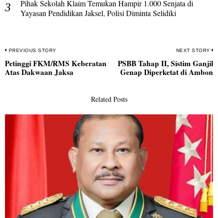
Pihak Sekolah Klaim Temukan Hampir 1.000 Senjata di
Yayasan Pendidikan Jaksel, Polisi Diminta Selidiki
Navigasi
PREVIOUS STORY
NEXT STORY
Petinggi FKM/RMS Keberatan
PSBB Tahap II, Sistim Ganjil
pos
Previous
N
Atas Dakwaan Jaksa
Genap Diperketat di Ambon
post:
po
Related Posts