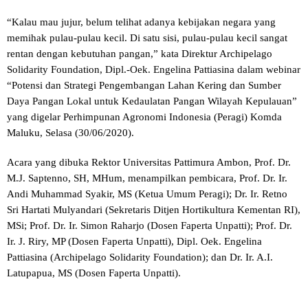
“Kalau mau jujur, belum telihat adanya kebijakan negara yang
memihak pulau-pulau kecil. Di satu sisi, pulau-pulau kecil sangat
rentan dengan kebutuhan pangan,” kata Direktur Archipelago
Solidarity Foundation, Dipl.-Oek. Engelina Pattiasina dalam webinar
“Potensi dan Strategi Pengembangan Lahan Kering dan Sumber
Daya Pangan Lokal untuk Kedaulatan Pangan Wilayah Kepulauan”
yang digelar Perhimpunan Agronomi Indonesia (Peragi) Komda
Maluku, Selasa (30/06/2020).
Acara yang dibuka Rektor Universitas Pattimura Ambon, Prof. Dr.
M.J. Saptenno, SH, MHum, menampilkan pembicara, Prof. Dr. Ir.
Andi Muhammad Syakir, MS (Ketua Umum Peragi); Dr. Ir. Retno
Sri Hartati Mulyandari (Sekretaris Ditjen Hortikultura Kementan RI),
MSi; Prof. Dr. Ir. Simon Raharjo (Dosen Faperta Unpatti); Prof. Dr.
Ir. J. Riry, MP (Dosen Faperta Unpatti), Dipl. Oek. Engelina
Pattiasina (Archipelago Solidarity Foundation); dan Dr. Ir. A.I.
Latupapua, MS (Dosen Faperta Unpatti).